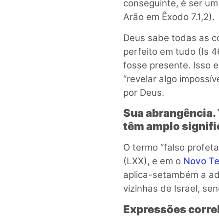
conseguinte, é ser um
Arão em Êxodo 7.1,2).
Deus sabe todas as co
perfeito em tudo (Is 
fosse presente. Isso ex
“revelar algo impossí
por Deus.
Sua abrangência. 
têm amplo signifi
O termo “falso profet
(LXX), e em o
Novo T
aplica-setambém a adi
vizinhas de Israel, sen
Expressões corre