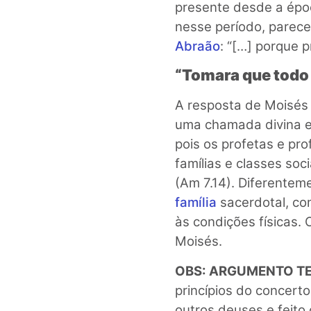
presente desde a époc
nesse período, parece
Abraão
: “[…] porque p
“Tomara que todo 
A resposta de Moisés 
uma chamada divina es
pois os profetas e pr
famílias e classes soc
(Am 7.14). Diferente
família
sacerdotal, c
às condições físicas. O
Moisés.
OBS: ARGUMENTO TE
princípios do concert
outros deuses e feito