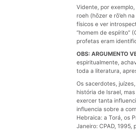
Vidente, por exemplo, 
roeh (hōzer e rō’eh n
físicos e ver introspe
“homem de espírito” (
profetas eram identif
OBS: ARGUMENTO V
espiritualmente, ach
toda a literatura, ap
Os sacerdotes, juízes,
história de Israel, m
exercer tanta influenc
influencia sobre a com
Hebraica: a Torá, os P
Janeiro: CPAD, 1995, p