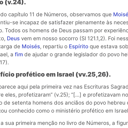
o (v.24).
5 do capítulo 11 de Números, observamos que
Mois
entiu-se incapaz de satisfazer plenamente às nece
do. Todos os homens de Deus passam por experiênc
to,
Deus
vem em nosso socorro (Sl 121.1,2). Foi nes
 carga de
Moisés
, repartiu o
Espírito
que estava sob
ael, a
fim
de ajudar o grande legislador do povo 
17).
fício profético em Israel (vv.25,26).
aparece aqui pela primeira vez nas Escrituras Sagra
 eles, profetizaram” (v.25); “[…] e profetizavam no a
 de setenta homens dos anciãos do povo hebreu q
ou conhecido como o ministério profético em Israel
 a sua primeira menção no livro de Números, a figu