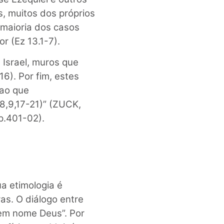
as, muitos dos próprios
 maioria dos casos
 (Ez 13.1-7).
Israel, muros que
6). Por fim, estes
 ao que
8,9,17-21)” (ZUCK,
p.401-02).
a etimologia é
ras. O diálogo entre
 em nome Deus”. Por