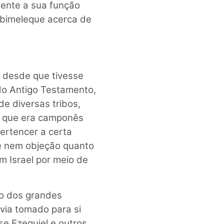
mente a sua função
 Abimeleque acerca de
 desde que tivesse
do Antigo Testamento,
de diversas tribos,
s, que era camponês
ertencer a certa
de nem objeção quanto
em Israel por meio de
so dos grandes
avia tomado para si
se Ezequiel e outros