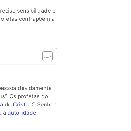
reciso sensibilidade e
 profetas contrapõem a
 pessoa devidamente
us”. Os profetas do
ja
de
Cristo
. O Senhor
o a
autoridade