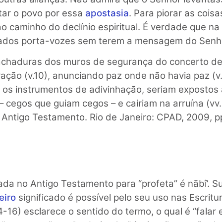
tar o povo por essa
apostasia
. Para piorar as cois
o caminho do declínio espiritual. É verdade que na
ados porta-vozes sem terem a mensagem do Senhor
chaduras dos muros de segurança do concerto de 
ção (v.10), anunciando paz onde não havia paz (v.1
 os instrumentos de adivinhação, seriam expostos
 cegos que guiam cegos – e cairiam na arruína (vv.
Antigo Testamento. Rio de Janeiro: CPAD, 2009, p
ada no Antigo Testamento para “profeta” é nābî’. Su
eiro
significado é possível pelo seu uso nas Escritu
4-16) esclarece o sentido do termo, o qual é “falar