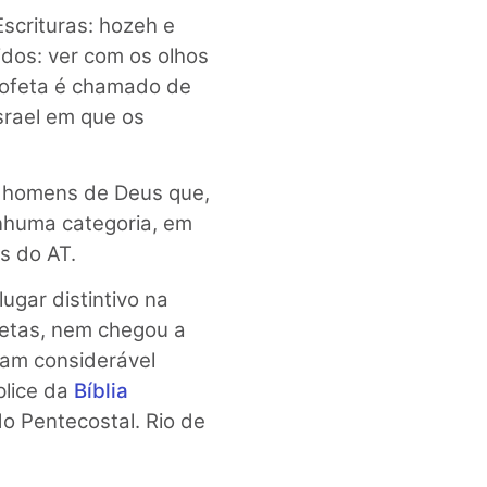
Escrituras: hozeh e
idos: ver com os olhos
 profeta é chamado de
srael em que os
 homens de Deus que,
nhuma categoria, em
s do AT.
lugar distintivo na
ofetas, nem chegou a
ram considerável
plice da
Bíblia
udo Pentecostal. Rio de