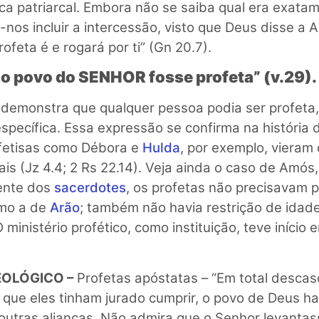
a patriarcal. Embora não se saiba qual era exata
-nos incluir a intercessão, visto que Deus disse a
rofeta é e rogará por ti” (Gn 20.7).
o povo do SENHOR fosse profeta” (v.29).
demonstra que qualquer pessoa podia ser profeta,
pecífica. Essa expressão se confirma na história 
ofetisas como Débora e
Hulda
, por exemplo, vieram 
iais (Jz 4.4; 2 Rs 22.14). Veja ainda o caso de Amó
mente dos
sacerdotes
, os profetas não precisavam p
omo a de
Arão
; também não havia restrição de ida
 ministério profético, como instituição, teve início 
OLÓGICO –
Profetas apóstatas – “Em total desca
o que eles tinham jurado cumprir, o povo de Deus h
 outras alianças. Não admira que o Senhor levantas