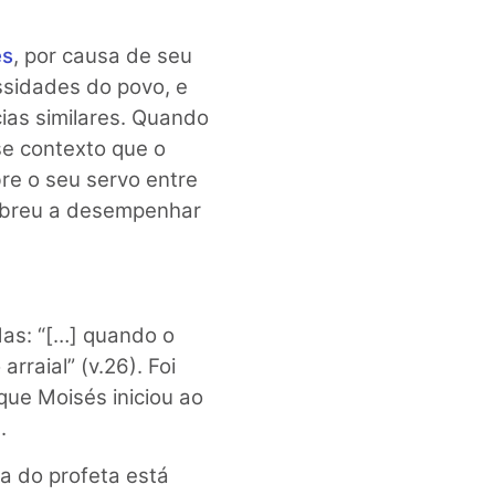
és
, por causa de seu
ssidades do povo, e
ias similares. Quando
se contexto que o
re o seu servo entre
hebreu a desempenhar
das: “[…] quando o
rraial” (v.26). Foi
ue Moisés iniciou ao
.
ra do profeta está