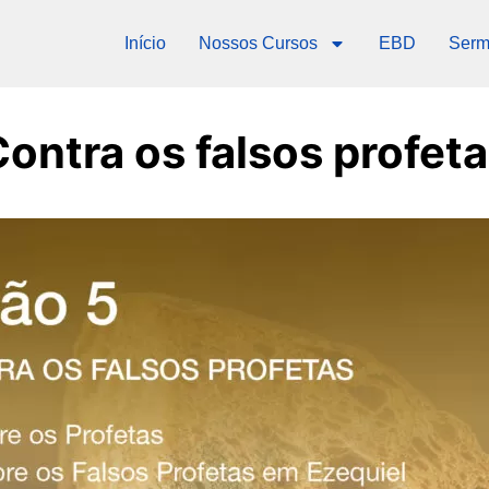
Início
Nossos Cursos
EBD
Serm
ontra os falsos profet