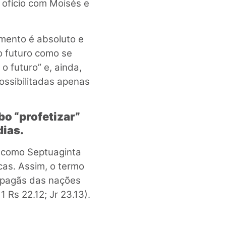
 ofício com Moisés e
imento é absoluto e
o futuro como se
 o futuro” e, ainda,
ossibilitadas apenas
bo “profetizar”
dias.
a como Septuaginta
cas. Assim, o termo
s pagãs das nações
1 Rs 22.12; Jr 23.13).