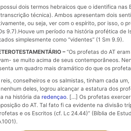
possui dois termos hebraicos que o identifica nas 
a transcrição técnica). Ambos apresentam dois sent
ctivamente, ou seja, ver com o espírito, por isso, o
Os 9.7).Houve um período na história profética de I
icados simplesmente como “videntes” (1 Sm 9.9).
ETEROTESTAMENTÁRIO –
“Os profetas do AT eram
avam- se muito acima de seus contemporâneos. Ne
resenta um quadro mais dramático do que os profeta
 reis, conselheiros e os salmistas, tinham cada um, 
as nenhum deles, logrou alcançar a estatura dos pr
ia na história da
redençao
. […] Os profetas exerce
posição do AT. Tal fato fi ca evidente na divisão trí
rofetas e os Escritos (cf. Lc 24.44)” (Bíblia de Est
.1001).