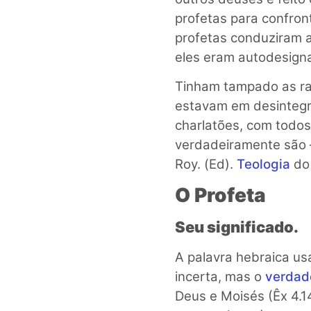
profetas para confron
profetas conduziram a
eles eram autodesign
Tinham tampado as ra
estavam em desintegra
charlatões, com todos
verdadeiramente são –
Roy. (Ed).
Teologia
do 
O Profeta
Seu significado.
A palavra hebraica us
incerta, mas o
verdad
Deus e Moisés (Êx 4.1