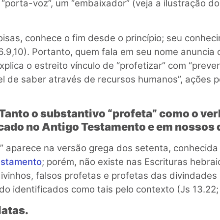
 “porta-voz”, um “embaixador” (veja a ilustração do
isas, conhece o fim desde o princípio; seu conhec
46.9,10). Portanto, quem fala em seu nome anuncia 
plica o estreito vínculo de “profetizar” com “prever
vel de saber através de recursos humanos”, ações p
Tanto o substantivo “profeta” como o ver
cado no Antigo Testamento e em nossos 
a” aparece na versão grega dos setenta, conhecid
estamento
; porém, não existe nas Escrituras hebrai
vinhos, falsos profetas e profetas das divindade
do identificados como tais pelo contexto (Js 13.22; 
latas.