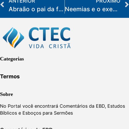
ANTERIOR
PRÓXIMO
Abraão o pai da fé: sua história e legado
Neemias e o exemplo de liderança
Categorias
Termos
Sobre
No Portal você encontrará Comentários da EBD, Estudos
Bíblicos e Esboços para Sermões