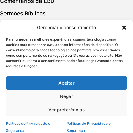
Comentários da EBD
Sermões Bíblicos
Estudos Bíblicos
Gerenciar o consentimento
Para fornecer as melhores experiências, usamos tecnologias como
Política de Privacidade
cookies para armazenar e/ou acessar informações do dispositivo. O
consentimento para essas tecnologias nos permitirá processar dados
como comportamento de navegação ou IDs exclusivos neste site. Não
Política de Cookies
consentir ou retirar o consentimento pode afetar negativamente certos
recursos e funções.
Termos de Uso
Quem Somos
Aceitar
Contato
Negar
Ver preferências
Copyright © 2016 – 2025
CTEC Vida Cristã. Todos
Políticas de Privacidade e
Políticas de Privacidade e
os direitos reservados.
Segurança
Segurança