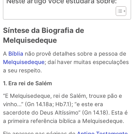
Neste artigo você estudará sobre:
Síntese da Biografia de
Melquisedeque
A
Bíblia
não provê detalhes sobre a pessoa de
Melquisedeque
; daí haver muitas especulações
a seu respeito.
1. Era rei de Salém
“E Melquisedeque, rei de Salém, trouxe pão e
vinho…” (Gn 14.18a; Hb7.1); “e este era
sacerdote do Deus Altíssimo” (Gn 14.18). Esta é
a primeira referência bíblica a Melquisedeque.
Ele aparece nas páginas do
Antigo Testamento
,