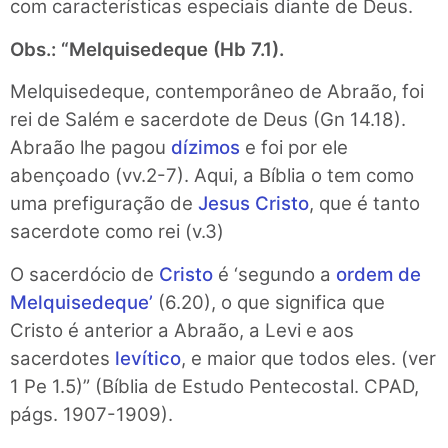
com características especiais diante de Deus.
Obs.: “Melquisedeque (Hb 7.1).
Melquisedeque, contemporâneo de Abraão, foi
rei de Salém e sacerdote de Deus (Gn 14.18).
Abraão lhe pagou
dízimos
e foi por ele
abençoado (vv.2-7). Aqui, a Bíblia o tem como
uma prefiguração de
Jesus Cristo
, que é tanto
sacerdote como rei (v.3)
O sacerdócio de
Cristo
é ‘segundo a
ordem de
Melquisedeque’
(6.20), o que significa que
Cristo é anterior a Abraão, a Levi e aos
sacerdotes
levítico
, e maior que todos eles. (ver
1 Pe 1.5)” (Bíblia de Estudo Pentecostal. CPAD,
págs. 1907-1909).