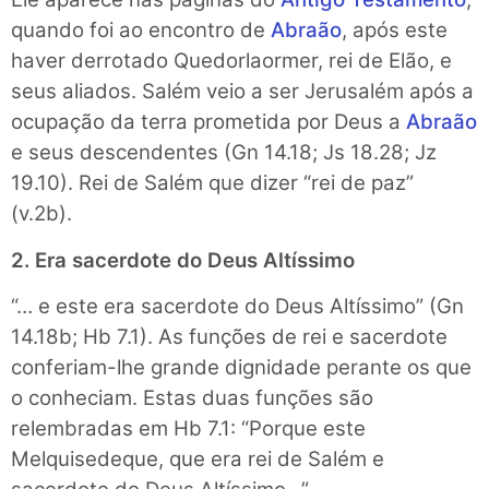
quando foi ao encontro de
Abraão
, após este
haver derrotado Quedorlaormer, rei de Elão, e
seus aliados. Salém veio a ser Jerusalém após a
ocupação da terra prometida por Deus a
Abraão
e seus descendentes (Gn 14.18; Js 18.28; Jz
19.10). Rei de Salém que dizer “rei de paz”
(v.2b).
2. Era sacerdote do Deus Altíssimo
“… e este era sacerdote do Deus Altíssimo” (Gn
14.18b; Hb 7.1). As funções de rei e sacerdote
conferiam-lhe grande dignidade perante os que
o conheciam. Estas duas funções são
relembradas em Hb 7.1: “Porque este
Melquisedeque, que era rei de Salém e