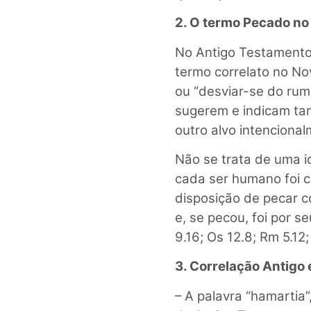
2. O termo Pecado n
No Antigo Testamento,
termo correlato no No
ou “desviar-se do rumo
sugerem e indicam tam
outro alvo intencional
Não se trata de uma i
cada ser humano foi c
disposição de pecar c
e, se pecou, foi por s
9.16; Os 12.8; Rm 5.12;
3. Correlação Antigo
– A palavra “hamartia”