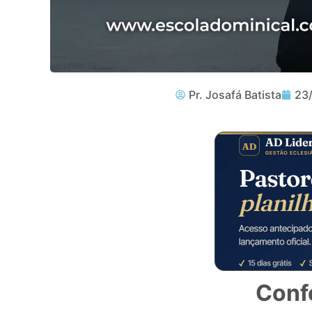
Pr. Josafá Batista
23
Conf