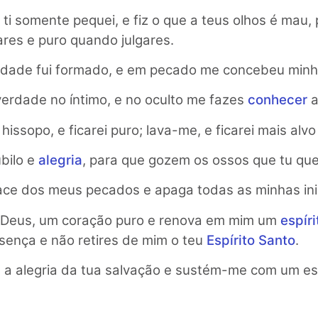
 ti somente pequei, e fiz o que a teus olhos é mau,
ares e puro quando julgares.
uidade fui formado, e em pecado me concebeu min
erdade no íntimo, e no oculto me fazes
conhecer
issopo, e ficarei puro; lava-me, e ficarei mais alv
bilo e
alegria
, para que gozem os ossos que tu qu
ace dos meus pecados e apaga todas as minhas in
 Deus, um coração puro e renova em mim um
espíri
esença e não retires de mim o teu
Espírito Santo
.
a alegria da tua salvação e sustém-me com um espí