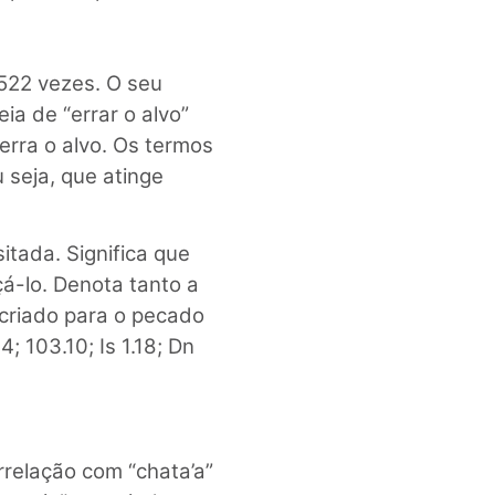
522 vezes. O seu
a de “errar o alvo”
erra o alvo. Os termos
seja, que atinge
itada. Significa que
çá-lo. Denota tanto a
 criado para o pecado
.4; 103.10; Is 1.18; Dn
rrelação com “chata’a”