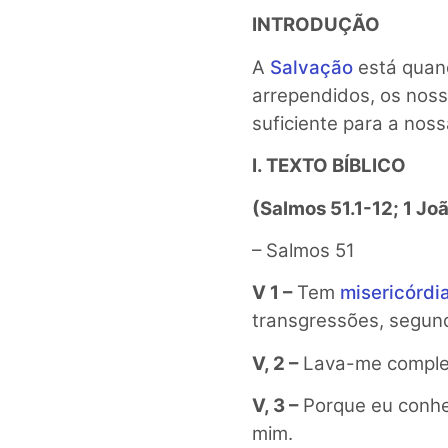
INTRODUÇÃO
A
Salvação
está quand
arrependidos, os nos
suficiente para a nos
I. TEXTO BÍBLICO
(Salmos 51.1-12; 1 Joã
– Salmos 51
V 1 –
Tem
misericórdi
transgressões, segund
V, 2 –
Lava-me complet
V, 3 –
Porque eu conhe
mim.