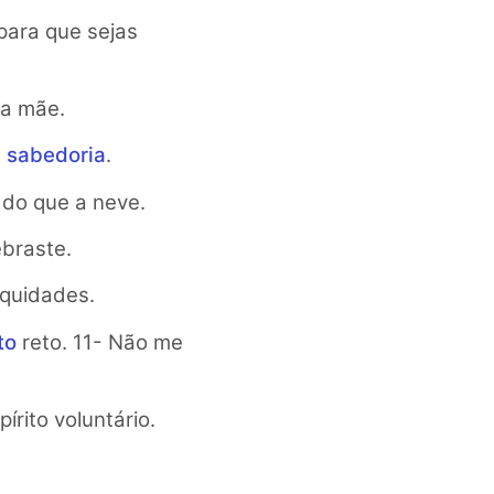
 para que sejas
ha mãe.
a
sabedoria
.
o do que a neve.
ebraste.
iquidades.
to
reto. 11- Não me
rito voluntário.