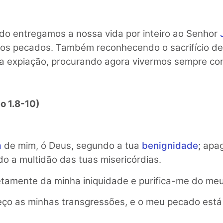
o entregamos a nossa vida por inteiro ao Senhor
sos pecados. Também reconhecendo o sacrifício d
sa expiação, procurando agora vivermos sempre co
o 1.8-10)
a
de mim, ó Deus, segundo a tua
benignidade
; apa
o a multidão das tuas misericórdias.
amente da minha iniquidade e purifica-me do me
ço as minhas transgressões, e o meu pecado está