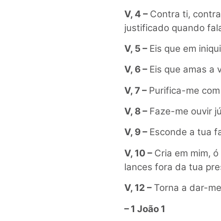
V, 4 –
Contra ti, contra
justificado quando fal
V, 5 –
Eis que em iniq
V, 6 –
Eis que amas a v
V, 7 –
Purifica-me com h
V, 8 –
Faze-me ouvir jú
V, 9 –
Esconde a tua f
V, 10 –
Cria em mim, ó
lances fora da tua pr
V, 12 –
Torna a dar-me 
– 1 João 1