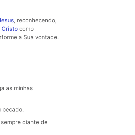
Jesus
, reconhecendo,
e
Cristo
como
nforme a Sua vontade.
ga as minhas
u pecado.
 sempre diante de