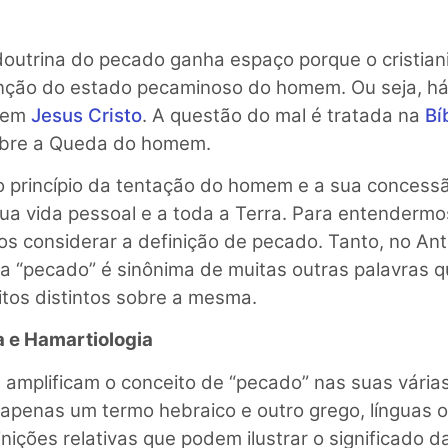
 doutrina do pecado ganha espaço porque o cristia
enção do estado pecaminoso do homem. Ou seja, h
o em
Jesus Cristo
. A questão do mal é tratada na
Bí
sobre a Queda do homem.
o princípio da tentação do homem e a sua concess
ua vida pessoal e a toda a Terra. Para entendermo
 considerar a definição de pecado. Tanto, no Ant
a “pecado” é sinônima de muitas outras palavras 
itos distintos sobre a mesma.
ca e Hamartiologia
 amplificam o conceito de “pecado” nas suas vária
penas um termo hebraico e outro grego, línguas ori
ições relativas que podem ilustrar o significado d