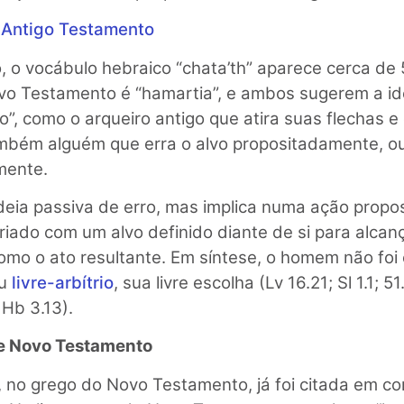
o
Antigo Testamento
 o vocábulo hebraico “chata’th” aparece cerca de 
vo Testamento é “hamartia”, e ambos sugerem a idei
”, como o arqueiro antigo que atira suas flechas e 
bém alguém que erra o alvo propositadamente, ou 
mente.
deia passiva de erro, mas implica numa ação propos
riado com um alvo definido diante de si para alcan
omo o ato resultante. Em síntese, o homem não foi
eu
livre-arbítrio
, sua livre escolha (Lv 16.21; Sl 1.1; 51
 Hb 3.13).
 e Novo Testamento
, no grego do Novo Testamento, já foi citada em co