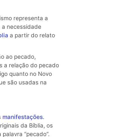
nismo representa a
á a necessidade
blia
a partir do relato
ão ao pecado,
s a relação do pecado
igo quanto no Novo
que são usadas na
s
manifestações
.
ginais da Bíblia, os
a palavra “pecado”.