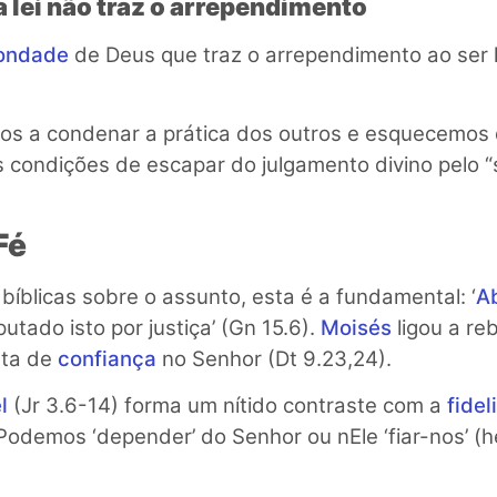
lei não traz o arrependimento
ondade
de Deus que traz o arrependimento ao ser
os a condenar a prática dos outros e esquecemos
 condições de escapar do julgamento divino pelo 
Fé
bíblicas sobre o assunto, esta é a fundamental: ‘
A
putado isto por justiça’ (Gn 15.6).
Moisés
ligou a re
alta de
confiança
no Senhor (Dt 9.23,24).
l
(Jr 3.6-14) forma um nítido contraste com a
fide
Podemos ‘depender’ do Senhor ou nEle ‘fiar-nos’ (