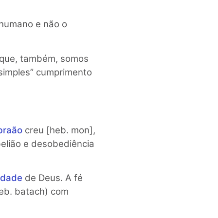
 humano e não o
 que, também, somos
“simples” cumprimento
braão
creu [heb. mon],
belião e desobediência
lidade
de Deus. A fé
heb. batach) com