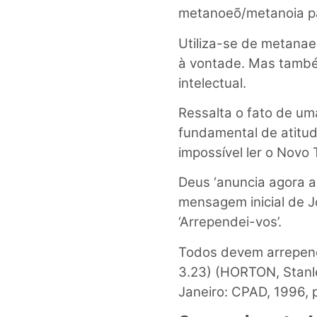
metanoeõ/metanoia para
Utiliza-se de metanae
à vontade. Mas també
intelectual.
Ressalta o fato de um
fundamental de atitu
impossível ler o Novo
Deus ‘anuncia agora a
mensagem inicial de J
‘Arrependei-vos’.
Todos devem arrepend
3.23) (HORTON, Stanle
Janeiro: CPAD, 1996, p