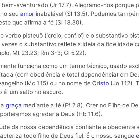
á bem-aventurado (Jr 17.7). Alegramo-nos porque 
 no seu
amor
inabalável (SI 13.5). Podemos também 
este que afirma a fé (SI 18.30).
verbo pisteuõ (‘creio, confio’) e o substantivo pist
vezes o substantivo reflete a ideia da fidelidade
lo, Mt 23.23; Rm 3-3; Gl 5.22).
lmente funciona como um termo técnico, usado exc
limitada (com obediência e total dependência) em D
Evangelho (Mc 1.15) ou no nome de
Cristo
(Jo 1.12). 
o é ‘um salto no escuro’.
la
graça
mediante a fé (Ef 2.8). Crer no Filho de De
o poderemos agradar a Deus (Hb 11.6).
titude da nossa dependência confiante e obediente
racteriza todo filho de Deus fiel. É o nosso sangue
e