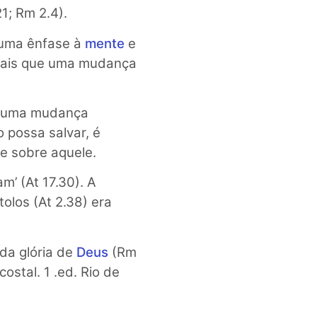
1; Rm 2.4).
a uma ênfase à
mente
e
mais que uma mudança
ar uma mudança
o possa salvar, é
e sobre aquele.
’ (At 17.30). A
olos (At 2.38) era
da glória de
Deus
(Rm
stal. 1 .ed. Rio de