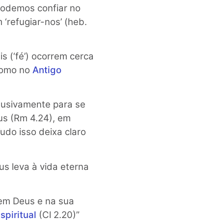
podemos confiar no
‘refugiar-nos’ (heb.
is (‘fé’) ocorrem cerca
 como no
Antigo
lusivamente para se
eus (Rm 4.24), em
Tudo isso deixa claro
us leva à vida eterna
 em Deus e na sua
spiritual
(Cl 2.20)”