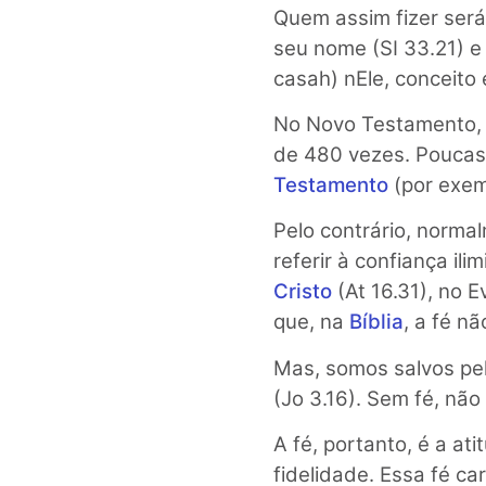
Quem assim fizer ser
seu nome (SI 33.21) e
casah) nEle, conceito 
No Novo Testamento, o 
de 480 vezes. Poucas 
Testamento
(por exemp
Pelo contrário, norma
referir à confiança i
Cristo
(At 16.31), no 
que, na
Bíblia
, a fé nã
Mas, somos salvos pe
(Jo 3.16). Sem fé, nã
A fé, portanto, é a a
fidelidade. Essa fé ca