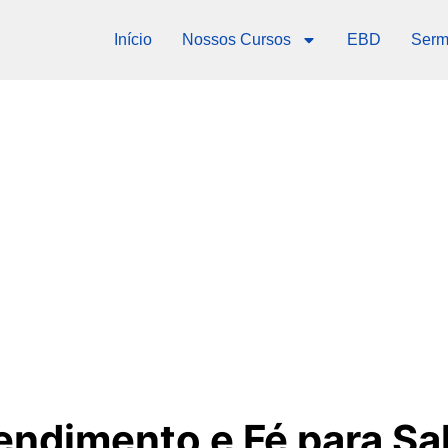
Início
Nossos Cursos
EBD
Serm
endimento e Fé para Sa