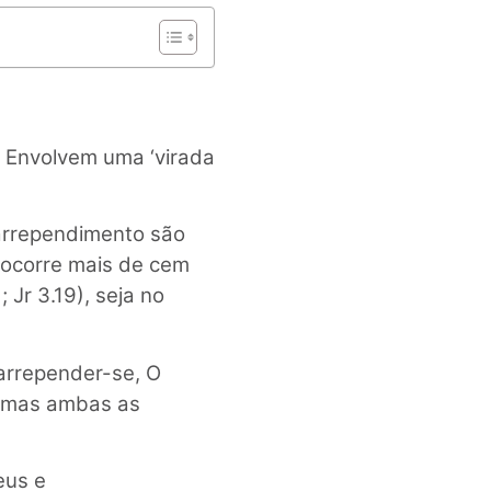
. Envolvem uma ‘virada
 arrependimento são
uv ocorre mais de cem
 Jr 3.19), seja no
arrepender-se, O
; mas ambas as
eus e