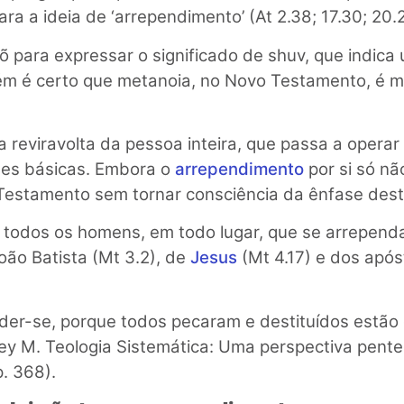
 a ideia de ‘arrependimento’ (At 2.38; 17.30; 20.2
õ para expressar o significado de shuv, que indic
m é certo que metanoia, no Novo Testamento, é 
a reviravolta da pessoa inteira, que passa a oper
des básicas. Embora o
arrependimento
por si só nã
 Testamento sem tornar consciência da ênfase dest
 todos os homens, em todo lugar, que se arrependam
oão Batista (Mt 3.2), de
Jesus
(Mt 4.17) e dos apóst
er-se, porque todos pecaram e destituídos estão 
y M. Teologia Sistemática: Uma perspectiva penteco
. 368).