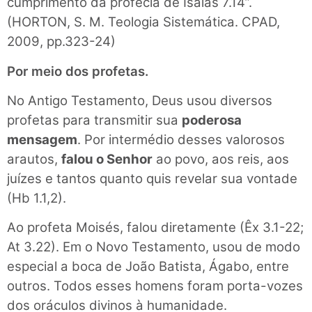
cumprimento da profecia de Isaías 7.14”.
(HORTON, S. M. Teologia Sistemática. CPAD,
2009, pp.323-24)
Por meio dos profetas.
No Antigo Testamento, Deus usou diversos
profetas para transmitir sua
poderosa
mensagem
. Por intermédio desses valorosos
arautos,
falou o Senhor
ao povo, aos reis, aos
juízes e tantos quanto quis revelar sua vontade
(Hb 1.1,2).
Ao profeta Moisés, falou diretamente (Êx 3.1-22;
At 3.22). Em o Novo Testamento, usou de modo
especial a boca de João Batista, Ágabo, entre
outros. Todos esses homens foram porta-vozes
dos oráculos divinos à humanidade.