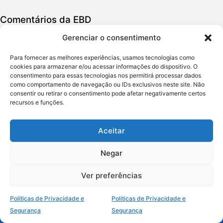
Comentários da EBD
Gerenciar o consentimento
Sermões Bíblicos
Para fornecer as melhores experiências, usamos tecnologias como
Estudos Bíblicos
cookies para armazenar e/ou acessar informações do dispositivo. O
consentimento para essas tecnologias nos permitirá processar dados
como comportamento de navegação ou IDs exclusivos neste site. Não
Política de Privacidade
consentir ou retirar o consentimento pode afetar negativamente certos
recursos e funções.
Política de Cookies
Aceitar
Termos de Uso
Negar
Quem Somos
Ver preferências
Contato
Políticas de Privacidade e
Políticas de Privacidade e
Copyright © 2016 – 2025
Segurança
Segurança
CTEC Vida Cristã. Todos