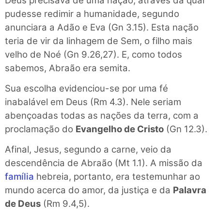
Deus precisava de uma nação, através da qual
pudesse redimir a humanidade, segundo
anunciara a Adão e Eva (Gn 3.15). Esta nação
teria de vir da linhagem de Sem, o filho mais
velho de Noé (Gn 9.26,27). E, como todos
sabemos, Abraão era semita.
Sua escolha evidenciou-se por uma fé
inabalável em Deus (Rm 4.3). Nele seriam
abençoadas todas as nações da terra, com a
proclamação do
Evangelho de Cristo
(Gn 12.3).
Afinal, Jesus, segundo a carne, veio da
descendência de Abraão (Mt 1.1). A missão da
família
hebreia, portanto, era testemunhar ao
mundo acerca do amor, da justiça e da
Palavra
de Deus
(Rm 9.4,5).