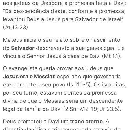
aos judeus da Diáspora a promessa feita a Davi:
“Da descendência deste, conforme a promessa,
levantou Deus a Jesus para Salvador de Israel”
(At 13.23).
Mateus inicia o seu relato sobre o nascimento
do
Salvador
descrevendo a sua genealogia. Ele
vincula o Senhor Jesus à casa de Davi (Mt 1.1).
O evangelista queria provar aos judeus que
Jesus era o Messias
esperado que governaria
eternamente o seu povo (Is 11.1-5). Os israelitas,
por seu turno, estavam cientes da promessa
divina de que o Messias seria um descendente
legal da família de Davi (2 Sm 7.12-19; Jr 23.5).
Deus prometeu a Davi um
trono eterno
. A
dinastia davídica seria perpetuada através do