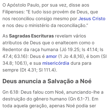
O Apóstolo Paulo, por sua vez, disse aos
Filipenses: “E tudo isso provém de Deus, que
nos reconciliou consigo mesmo por
Jesus Cristo
e nos deu o ministério da reconciliação.”
As
Sagradas Escrituras
revelam vários
atributos de Deus que o enaltecem como o
Redentor da raça humana (Jó
19.25; Is 41.14; Is
47.4; 63.16): Deus é
amor
(1 Jo 4.8,16), é bom (Sl
34.8; 106.1), e sua
misericórdia
dura para
sempre (Dt 4.31; Sl 111.4).
Deus anuncia a Salvação a Noé
Gn 6.18: Deus falou com Noé, anunciando-lhe a
destruição do gênero humano (Gn 6.1-7). Em
toda aquela geração, apenas Noé podia ser