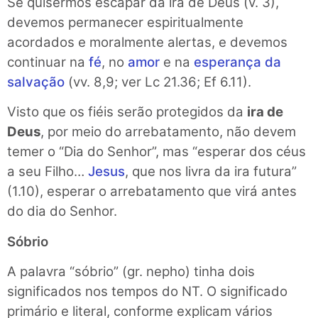
Se quisermos escapar da ira de Deus (v. 3),
devemos permanecer espiritualmente
acordados e moralmente alertas, e devemos
continuar na
fé
, no
amor
e na
esperança da
salvação
(vv. 8,9; ver Lc 21.36; Ef 6.11).
Visto que os fiéis serão protegidos da
ira de
Deus
, por meio do arrebatamento, não devem
temer o “Dia do Senhor”, mas “esperar dos céus
a seu Filho…
Jesus
, que nos livra da ira futura”
(1.10), esperar o arrebatamento que virá antes
do dia do Senhor.
Sóbrio
A palavra “sóbrio” (gr. nepho) tinha dois
significados nos tempos do NT. O significado
primário e literal, conforme explicam vários