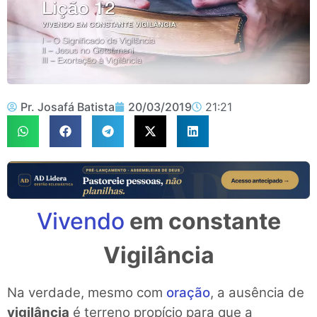
Pr. Josafá Batista
20/03/2019
21:21
Vivendo
em constante
Vigilância
Na verdade, mesmo com
oração
, a ausência de
vigilância
é terreno propício para que a