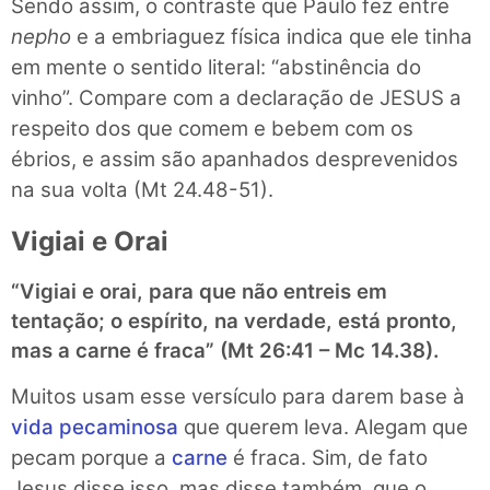
Sendo assim, o contraste que Paulo fez entre
nepho
e a embriaguez física indica que ele tinha
em mente o sentido literal: “abstinência do
vinho”. Compare com a declaração de JESUS a
respeito dos que comem e bebem com os
ébrios, e assim são apanhados desprevenidos
na sua volta (Mt 24.48-51).
Vigiai e Orai
“Vigiai e orai, para que não entreis em
tentação; o espírito, na verdade, está pronto,
mas a carne é fraca” (Mt 26:41 – Mc 14.38).
Muitos usam esse versículo para darem base à
vida pecaminosa
que querem leva. Alegam que
pecam porque a
carne
é fraca. Sim, de fato
Jesus disse isso, mas disse também, que o