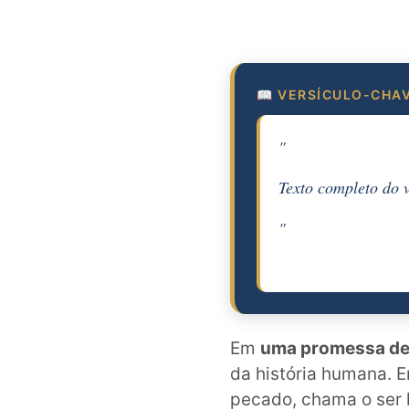
📖 VERSÍCULO-CHA
"
Texto completo do 
"
Em
uma promessa de
da história humana. E
pecado, chama o ser h