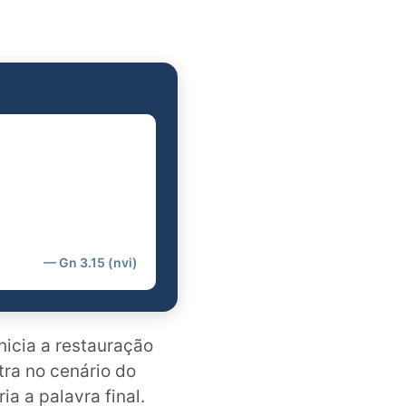
— Gn 3.15 (nvi)
nicia a restauração
tra no cenário do
a a palavra final.