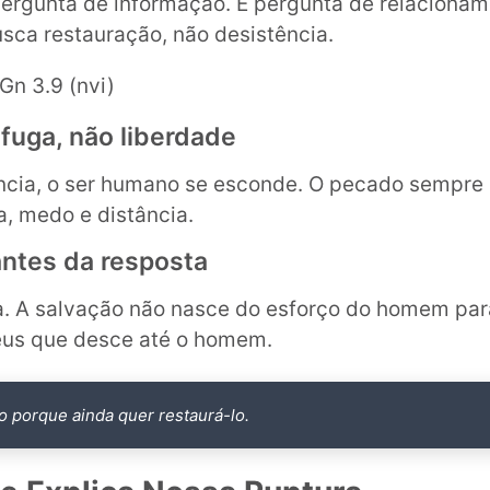
pergunta de informação. É pergunta de relaciona
sca restauração, não desistência.
Gn 3.9 (nvi)
fuga, não liberdade
ncia, o ser humano se esconde. O pecado sempre
, medo e distância.
ntes da resposta
va. A salvação não nasce do esforço do homem par
eus que desce até o homem.
 porque ainda quer restaurá-lo.