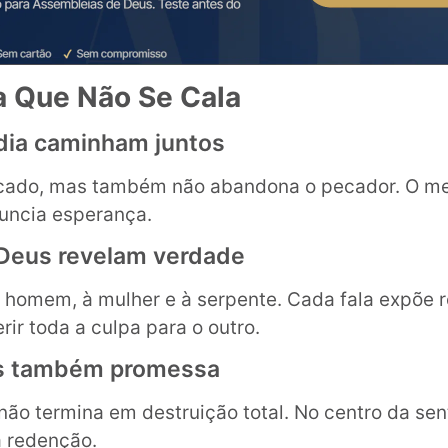
na Que Não Se Cala
rdia caminham juntos
ecado, mas também não abandona o pecador. O 
uncia esperança.
Deus revelam verdade
 homem, à mulher e à serpente. Cada fala expõe 
ir toda a culpa para o outro.
as também promessa
não termina em destruição total. No centro da se
a redenção.