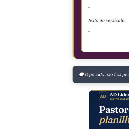
"
Texto do versículo.
"
💭 O pecado não fica pe