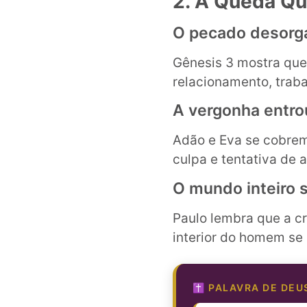
2. A Queda Qu
O pecado desorg
Gênesis 3 mostra que 
relacionamento, traba
A vergonha entr
Adão e Eva se cobre
culpa e tentativa de 
O mundo inteiro 
Paulo lembra que a c
interior do homem se 
✝️ PALAVRA DE DEU