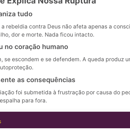
e Explica Nossa Ruptura
aniza tudo
a rebeldia contra Deus não afeta apenas a consci
lho, dor e morte. Nada ficou intacto.
ou no coração humano
m, se escondem e se defendem. A queda produz u
autoproteção.
sente as consequências
riação foi submetida à frustração por causa do p
espalha para fora.
S