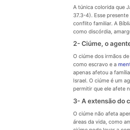
A túnica colorida que 
37.3-4). Esse presente
conflito familiar. A Bí
como discórdia, amargur
2- Ciúme, o agente
O ciúme dos irmãos de 
como escravo e a
ment
apenas afetou a famíl
Israel
. O ciúme é um ag
permitir que ele afete 
3- A extensão do 
O ciúme não afeta ape
áreas da vida, como a
ciúme pode levar a com