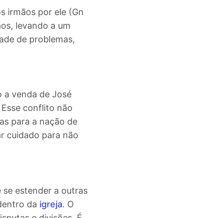
s irmãos por ele (Gn
ãos, levando a um
edade de problemas,
o a venda de José
.
Esse conflito não
as para a nação de
ar cuidado para não
 se estender a outras
 dentro da
igreja
. O
isputas e divisões.
É