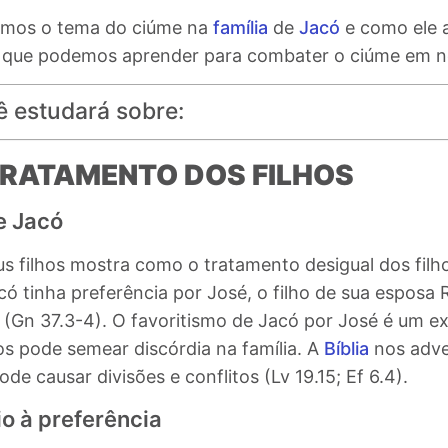
remos o tema do ciúme na
família
de
Jacó
e como ele a
as que podemos aprender para combater o ciúme em no
ê estudará sobre:
TRATAMENTO DOS FILHOS
e Jacó
eus filhos mostra como o
tratamento desigual dos filh
acó tinha preferência por José, o filho de sua esposa 
 (Gn 37.3-4). O favoritismo de Jacó por José é um e
os pode semear discórdia na família. A
Bíblia
nos adve
ode causar divisões e conflitos (Lv 19.15; Ef 6.4).
o à preferência