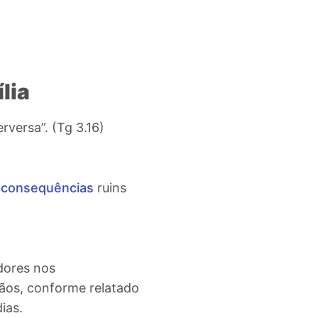
lia
erversa
”. (Tg 3.16)
s
consequências
ruins
dores nos
ãos, conforme relatado
ias.