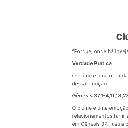
Ci
“Porque,
onde há inveja
Verdade Prática
O ciúme é uma obra d
dessa emoção.
Gênesis 37.1-4,11,18,2
O
ciúme é uma emoção 
relacionamentos familia
em Gênesis 37, ilustra 