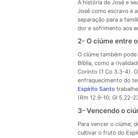
A história de José e se
José como escravo e a
separação para a famíl
dor e sofrimento aos en
2- O ciúme entre 
O ciúme também pode s
Bíblia, como a rivalida
Corinto (1 Co 3.3-4).
O 
enfraquecimento do te
Espírito Santo
trabalhe
(Rm 12.9-10; Gl 5.22-23
3- Vencendo o ci
Para vencer o ciúme, d
cultivar o fruto do Esp