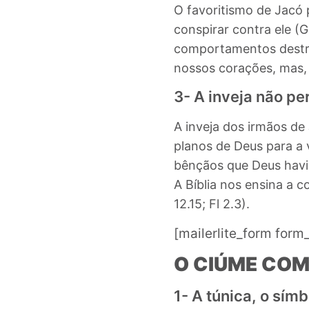
O favoritismo de Jacó 
conspirar contra ele (G
comportamentos destr
nossos corações, mas,
3- A inveja não p
A inveja dos irmãos de
planos de Deus para a 
bênçãos que Deus havia
A Bíblia nos ensina a 
12.15; Fl 2.3).
[mailerlite_form form
O CIÚME COM
1- A túnica, o sím