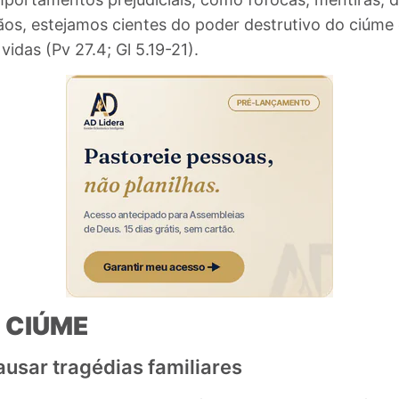
tãos, estejamos cientes do poder destrutivo do ciúme
vidas
(Pv 27.4; Gl 5.19-21).
 CIÚME
usar tragédias familiares