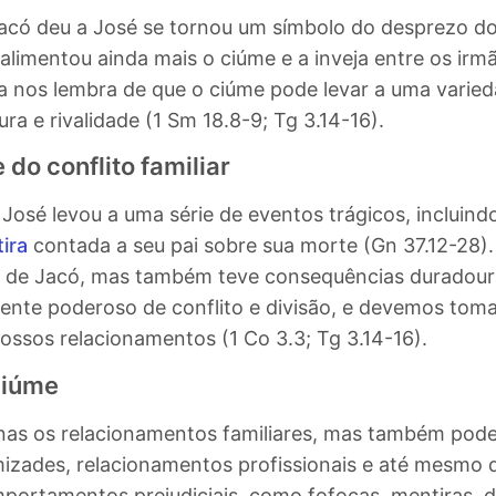
Jacó deu a José se tornou um símbolo do desprezo do
 alimentou ainda mais o ciúme e a inveja entre os irm
blia nos lembra de que o ciúme pode levar a uma vari
a e rivalidade (1 Sm 18.8-9; Tg 3.14-16).
 do conflito familiar
José levou a uma série de eventos trágicos, incluind
ira
contada a seu pai sobre sua morte (Gn 37.12-28)
ia de Jacó, mas também teve consequências duradour
ente poderoso de conflito e divisão, e devemos tom
nossos relacionamentos (1 Co 3.3; Tg 3.14-16).
ciúme
nas os relacionamentos familiares, mas também pode
mizades, relacionamentos profissionais e até mesmo
portamentos prejudiciais, como fofocas, mentiras, d