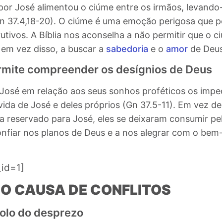
por José alimentou o ciúme entre os irmãos, levando-
n 37.4,18-20).
O ciúme é uma emoção perigosa que po
utivos
. A Bíblia nos aconselha a não permitir que o 
 em vez disso, a buscar a
sabedoria
e o
amor
de Deus 
ermite compreender os desígnios de Deus
 José em relação aos seus sonhos proféticos os impe
vida de José e deles próprios (Gn 37.5-11). Em vez d
 reservado para José, eles se deixaram consumir pela
confiar nos planos de Deus e a nos alegrar com o bem
_id=1]
O CAUSA DE CONFLITOS
bolo do desprezo