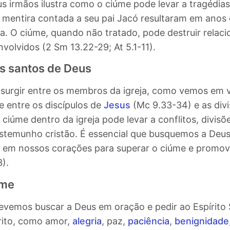
us irmãos ilustra como o ciúme pode levar a tragédias
 mentira contada a seu pai Jacó resultaram em anos 
ia. O ciúme, quando não tratado, pode destruir relac
volvidos (2 Sm 13.22-29; At 5.1-11).
os santos de Deus
urgir entre os membros da igreja, como vemos em v
de entre os discípulos de
Jesus
(Mc 9.33-34) e as divi
ciúme dentro da igreja pode levar a conflitos, divisõ
stemunho cristão
. É essencial que busquemos a Deu
 em nossos corações para superar o ciúme e promov
).
úme
evemos buscar a Deus em oração e pedir ao Espírito 
írito, como amor,
alegria
, paz,
paciência
,
benignidade