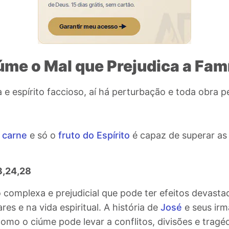
úme o Mal que Prejudica a Famí
 e espírito faccioso, aí há perturbação e toda obra p
a
carne
e só o
fruto do Espírito
é capaz de superar a
3,24,28
complexa e prejudicial que pode ter efeitos devasta
res e na vida espiritual
. A história de
José
e seus irm
como o ciúme pode levar a conflitos, divisões e tragéd