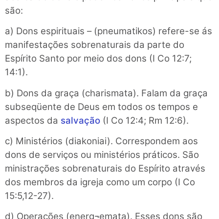
são:
a) Dons espirituais – (pneumatikos) refere-se ás
manifestações sobrenaturais da parte do
Espírito Santo por meio dos dons (I Co 12:7;
14:1).
b) Dons da graça (charismata). Falam da graça
subseqüente de Deus em todos os tempos e
aspectos da
salvação
(I Co 12:4; Rm 12:6).
c) Ministérios (diakoniai). Correspondem aos
dons de serviços ou ministérios práticos. São
ministrações sobrenaturais do Espírito através
dos membros da igreja como um corpo (I Co
15:5,12-27).
d) Operações (energ¬emata). Esses dons são