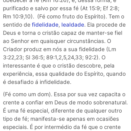
obedecer a fé (Rm 16:26); e, dessa forma, é
purificado e salvo por essa fé (At 15:9; Ef 2:8;
Rm 10:9,10). (Fé como fruto do Espírito). Tem o
sentido de
fidelidade
,
lealdade
. Ela procede de
Deus e torna o cristão capaz de manter-se fiel
ao Senhor em quaisquer circunstâncias. O
Criador produz em nós a sua fidelidade (Lm
3:22,23; Sl 36:5; 89:1,2,5,24,33; 92:2). O
interessante é que o cristão descobre, pela
experiência, essa qualidade do Espírito, quando
é desafiado á infidelidade.
(Fé como um dom). Essa por sua vez capacita o
crente a confiar em Deus de modo sobrenatural.
É uma fé especial, diferente de qualquer outro
tipo de fé; manifesta-se apenas em ocasiões
especiais. É por intermédio da fé que o crente