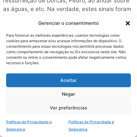
ressurreição de Dorcas; Pedro, ao andar sobre
as águas, e etc. Na verdade, estes sinais foram
às credenciais que provam o poder de Deus na
Gerenciar o consentimento
vida do seu povo (At 19:11,12).
Para fornecer as melhores experiências, usamos tecnologias como
3 – Dons de curar
cookies para armazenar e/ou acessar informações do dispositivo. O
consentimento para essas tecnologias nos permitirá processar dados
Dentre os dons de poder, a cura estabelece a
como comportamento de navegação ou IDs exclusivos neste site. Não
consentir ou retirar o consentimento pode afetar negativamente certos
continuidade do ministério terreno de Jesus. Ele
recursos e funções.
sarou a muitos e ordenou a seus discípulos:
“curai os enfermos (Mt 10:8). Nos primórdios da
Aceitar
igreja, esta experiência era constante no
Negar
ministério dos discípulos. O Espírito Santo
concedeu-lhes os dons espirituais, que
Ver preferências
confirmaram e fortaleceram a vida cristã. Se
observarmos bem e com cuidado, vamos notar
Políticas de Privacidade e
Políticas de Privacidade e
que o texto de I Co 12:9 se refere a “dons de
Segurança
Segurança