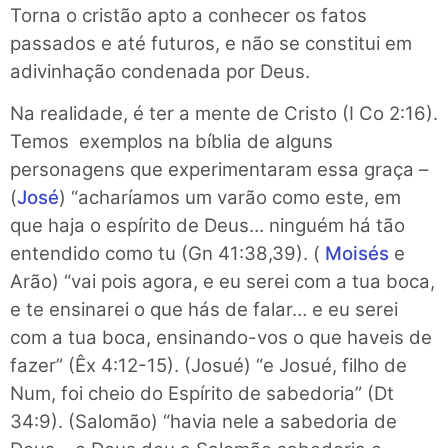
Torna o cristão apto a conhecer os fatos
passados e até futuros, e não se constitui em
adivinhação condenada por Deus.
Na realidade, é ter a mente de Cristo (I Co 2:16).
Temos exemplos na bíblia de alguns
personagens que experimentaram essa graça –
(
José
) “acharíamos um varão como este, em
que haja o espírito de Deus… ninguém há tão
entendido como tu (Gn 41:38,39). (
Moisés
e
Arão) “vai pois agora, e eu serei com a tua boca,
e te ensinarei o que hás de falar… e eu serei
com a tua boca, ensinando-vos o que haveis de
fazer” (Êx 4:12-15). (Josué) “e Josué, filho de
Num, foi cheio do Espírito de sabedoria” (Dt
34:9). (Salomão) “havia nele a sabedoria de