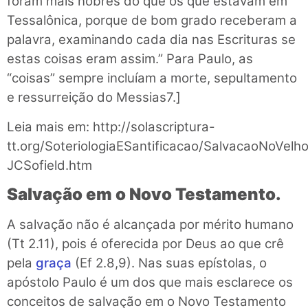
foram mais nobres do que os que estavam em
Tessalônica, porque de bom grado receberam a
palavra, examinando cada dia nas Escrituras se
estas coisas eram assim.” Para Paulo, as
“coisas” sempre incluíam a morte, sepultamento
e ressurreição do Messias7.]
Leia mais em: http://solascriptura-
tt.org/SoteriologiaESantificacao/SalvacaoNoVel
JCSofield.htm
Salvação em o Novo Testamento.
A salvação não é alcançada por mérito humano
(Tt 2.11), pois é oferecida por Deus ao que crê
pela
graça
(Ef 2.8,9). Nas suas epístolas, o
apóstolo Paulo é um dos que mais esclarece os
conceitos de salvação em o Novo Testamento