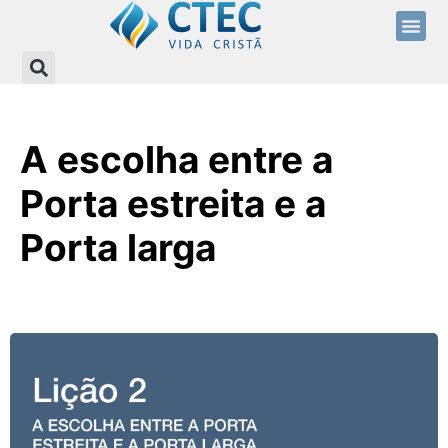
Nossos Cu
Sermões Bí
Fale C
A escolha entre a
Porta estreita e a
Porta larga