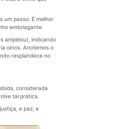
s um passo. É melhor
inho embriagante.
tês ampèlou), indicando
ria oinos. Anotemos o
uando resplandece no
bebida, considerada
olve tal prática.
stiça, e paz, e