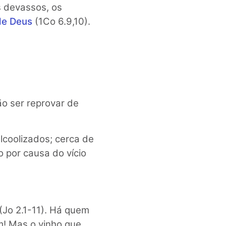
 devassos, os
de Deus
(1Co 6.9,10).
ão ser reprovar de
lcoolizados; cerca de
 por causa do vício
Jo 2.1-11). Há quem
m! Mas o vinho que