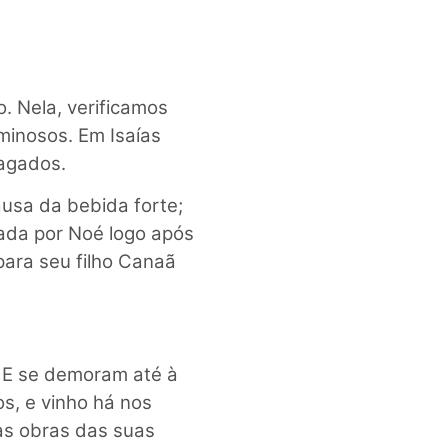
. Nela, verificamos
minosos. Em Isaías
iagados.
ausa da bebida forte;
tada por Noé logo após
para seu filho Canaã
! E se demoram até à
os, e vinho há nos
as obras das suas