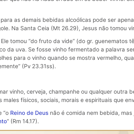
para as demais bebidas alcoólicas pode ser apena
gole. Na Santa Ceia (Mt 26.29), Jesus não tomou v
, Ele tomou “do fruto da vide” (do gr. guenematos 
sco da uva. Se fosse vinho fermentado a palavra se
o olhes para o vinho quando se mostra vermelho, q
emente” (Pv 23.31ss).
mar vinho, cerveja, champanhe ou qualquer outra 
 males físicos, sociais, morais e espirituais que env
e “o
Reino de Deus
não é comida nem bebida, mas ju
nto
” (Rm 14.17).