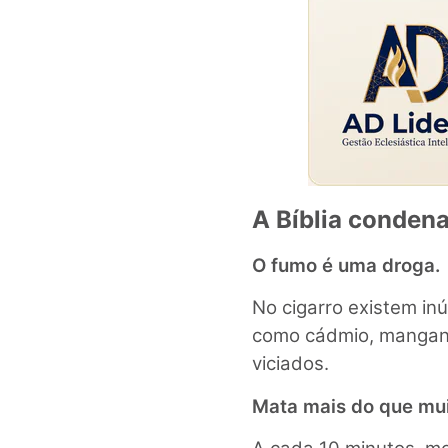
A Bíblia conden
O fumo é uma droga.
No cigarro existem in
como cádmio, manganê
viciados.
Mata mais do que mui