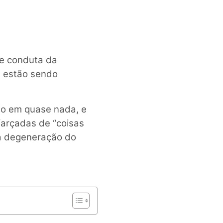
de conduta da
s estão sendo
do em quase nada, e
sfarçadas de “coisas
ta degeneração do