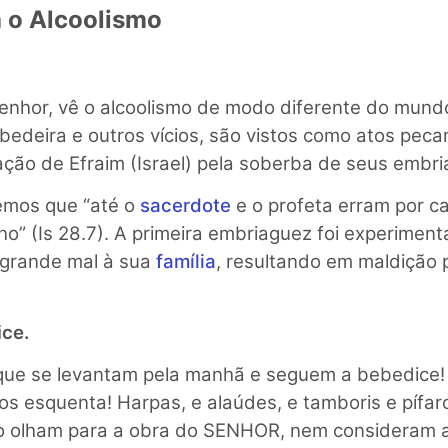
a o Alcoolismo
enhor, vê o alcoolismo de modo diferente do mundo
ebedeira e outros vícios, são vistos como atos peca
ção de Efraim (Israel) pela soberba de seus embr
emos que “até o
sacerdote
e o profeta erram por c
ho” (Is 28.7). A primeira embriaguez foi experimen
 grande mal à sua
família
, resultando em maldição 
ce.
s que se levantam pela manhã e seguem a bebedice
 os esquenta! Harpas, e alaúdes, e tamboris e pífar
o olham para a obra do SENHOR, nem consideram 