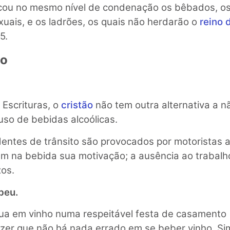
ocou no mesmo nível de condenação os bêbados, os
xuais, e os ladrões, os quais não herdarão o
reino 
5.
ão
Escrituras, o
cristão
não tem outra alternativa a n
uso de bebidas alcoólicas.
entes de trânsito são provocados por motoristas a
 na bebida sua motivação; a ausência ao trabalho
os.
beu.
a em vinho numa respeitável festa de casamento (
izer que não há nada errado em se beber vinho. Si