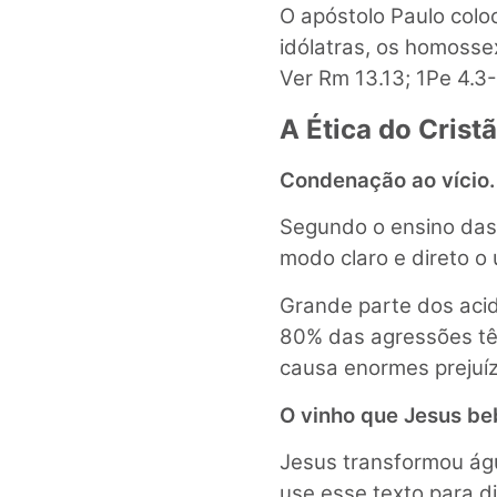
O apóstolo Paulo col
idólatras, os homosse
Ver Rm 13.13; 1Pe 4.3-
A Ética do Crist
Condenação ao vício.
Segundo o ensino das 
modo claro e direto o 
Grande parte dos acid
80% das agressões têm
causa enormes prejuíz
O vinho que Jesus be
Jesus transformou águ
use esse texto para d