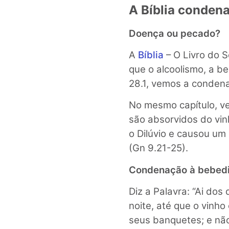
A Bíblia conden
Doença ou pecado?
A
Bíblia
– O Livro do S
que o alcoolismo, a b
28.1, vemos a condena
No mesmo capítulo, v
são absorvidos do vin
o Dilúvio e causou um
(Gn 9.21-25).
Condenação à bebedi
Diz a Palavra: “Ai do
noite, até que o vinho
seus banquetes; e nã