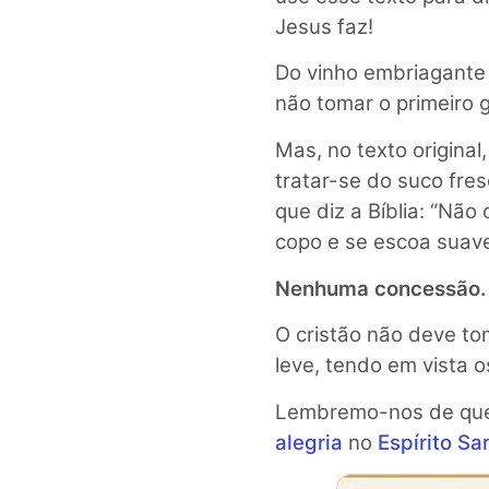
Jesus faz!
Do vinho embriagante 
não tomar o primeiro 
Mas, no texto original
tratar-se do suco fre
que diz a Bíblia: “Nã
copo e se escoa suav
Nenhuma concessão.
O cristão não deve to
leve, tendo em vista os
Lembremo-nos de qu
alegria
no
Espírito Sa