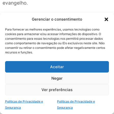
evangelho.
“Se for possível, quanto estiver em
Gerenciar o consentimento
vós, tende paz com todos os homens.”
— Rm 12.18 (ARC)
Para fornecer as melhores experiências, usamos tecnologias como
cookies para armazenar e/ou acessar informações do dispositivo. O
consentimento para essas tecnologias nos permitirá processar dados
Um Exame Antes de Apertar
como comportamento de navegação ou IDs exclusivos neste site. Não
“publicar”
consentir ou retirar o consentimento pode afetar negativamente certos
recursos e funções.
Antes de postar, faça três perguntas: isso
glorifica a Cristo? Isso ajuda alguém de
Aceitar
verdade? Isso combina com a vida que estou
Negar
buscando em Deus? Essas perguntas filtram
impulsos e protegem a missão. Evangelizar nas
Ver preferências
redes sociais não precisa ser uma
performance. Pode ser uma extensão serena
Políticas de Privacidade e
Políticas de Privacidade e
Segurança
Segurança
da vida com Deus, marcada por oração,