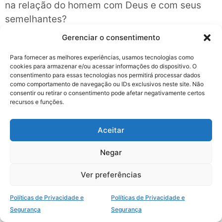
na relação do homem com Deus e com seus
semelhantes?
Para ter comunhão com Deus, a alma serve-se
Gerenciar o consentimento
do espírito. Para comunicar-se com o próximo,
Para fornecer as melhores experiências, usamos tecnologias como
o veículo é o corpo e seus órgãos sensoriais
cookies para armazenar e/ou acessar informações do dispositivo. O
(pele, olhos, ouvidos, nariz, boca).
consentimento para essas tecnologias nos permitirá processar dados
como comportamento de navegação ou IDs exclusivos neste site. Não
consentir ou retirar o consentimento pode afetar negativamente certos
4- Como a imaterialidade e a imortalidade da
recursos e funções.
alma são demonstradas no texto de Mateus
10.28?
Aceitar
Em primeiro lugar, Jesus expõe a clara
distinção de substâncias entre as partes
Negar
material e imaterial do homem: uma tangível (o
Ver preferências
corpo, que pode perecer por ação humana),
outra intangível (a alma, que não pode ser
Políticas de Privacidade e
Políticas de Privacidade e
destruída pelo homem).
Segurança
Segurança