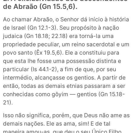
de Abraão (Gn 15.5,6).
Ao chamar Abraão, o Senhor dá início à história
de Israel (Gn 12.1-3). Seu propósito à nação
judaica (Gn 18.18; 22.18) era torná-la uma
propriedade peculiar, um reino sacerdotal e um
povo santo (Êx 19.5,6). Ele a constituiu para
que esta lhe fosse uma possessão distinta e
particular (Is 44.1-2), a fim de que, por seu
intermédio, alcançasse os gentios. A partir de
então, todas as demais etnias passaram a ser
conhecidas como gôyim — gentios (Gn 15.18-
21).
Isso não significa, porém, que Deus não ame as
demais nações. Ele as ama, sim! E de tal
maneira amou-as, que deu o seu Único Filho,