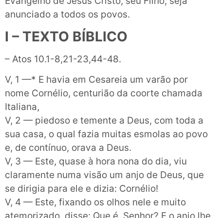
Evangelho de Jesus Cristo, seu Filho, seja
anunciado a todos os povos.
I – TEXTO BÍBLICO
– Atos 10.1-8,21-23,44-48.
V, 1 —* E havia em Cesareia um varão por
nome Cornélio, centurião da coorte chamada
Italiana,
V, 2 — piedoso e temente a Deus, com toda a
sua casa, o qual fazia muitas esmolas ao povo
e, de contínuo, orava a Deus.
V, 3 — Este, quase à hora nona do dia, viu
claramente numa visão um anjo de Deus, que
se dirigia para ele e dizia: Cornélio!
V, 4 — Este, fixando os olhos nele e muito
atemorizado, disse: Que é, Senhor? E o anjo lhe