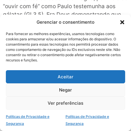
“ouvir com fé” como Paulo testemunha aos
gálatas (Gl 3.5). Era Deus demonstrando que
aqueles gentios estavam sendo plenamente
Gerenciar o consentimento
aceitos no Corpo de Cristo mediante a fé.
Para fornecer as melhores experiências, usamos tecnologias como
cookies para armazenar e/ou acessar informações do dispositivo. O
2. Os gentios são batizados em água.
consentimento para essas tecnologias nos permitirá processar dados
como comportamento de navegação ou IDs exclusivos neste site. Não
O batismo em águas simboliza a nossa união
consentir ou retirar o consentimento pode afetar negativamente certos
recursos e funções.
com Cristo e marca nosso ingresso na Igreja de
Cristo (Mc 16.16; Rm 6.3-5; 1 Co 12.13). É uma
Aceitar
prova externa de arrependimento e fé em
Jesus Cristo. É uma das ordenanças de Cristo
Negar
para a sua Igreja. Podemos perceber que todos
Ver preferências
na casa de Cornélio ansiavam por este
momento. Todo crente em Jesus deve se
Políticas de Privacidade e
Políticas de Privacidade e
batizar.
Segurança
Segurança