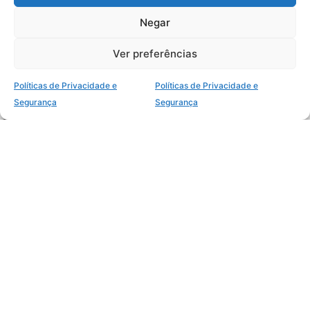
Negar
Sobre
Ver preferências
No Portal você encontrará Comentários da EBD, Estudos
Bíblicos e Esboços para Sermões
Políticas de Privacidade e
Políticas de Privacidade e
Segurança
Segurança
Comentários da EBD
Sermões Bíblicos
Estudos Bíblicos
Política de Privacidade
Política de Cookies
Termos de Uso