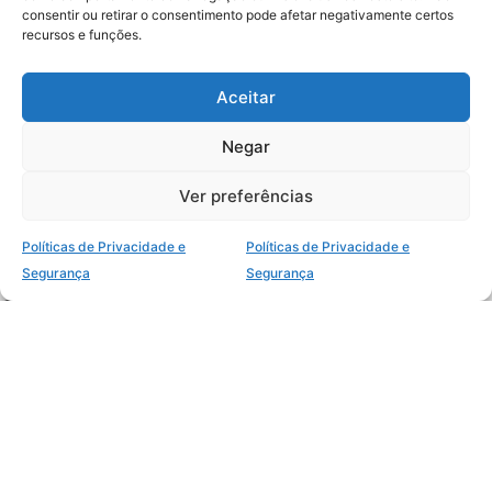
consentir ou retirar o consentimento pode afetar negativamente certos
Categorias
recursos e funções.
Aceitar
Termos
Negar
Sobre
Ver preferências
No Portal você encontrará Comentários da EBD, Estudos
Bíblicos e Esboços para Sermões
Políticas de Privacidade e
Políticas de Privacidade e
Segurança
Segurança
Comentários da EBD
Sermões Bíblicos
Estudos Bíblicos
Política de Privacidade